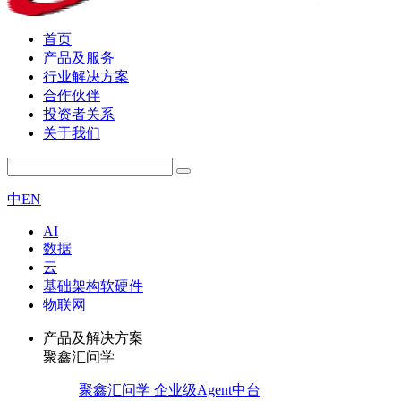
首页
产品及服务
行业解决方案
合作伙伴
投资者关系
关于我们
中
EN
AI
数据
云
基础架构软硬件
物联网
产品及解决方案
聚鑫汇问学
聚鑫汇问学 企业级Agent中台