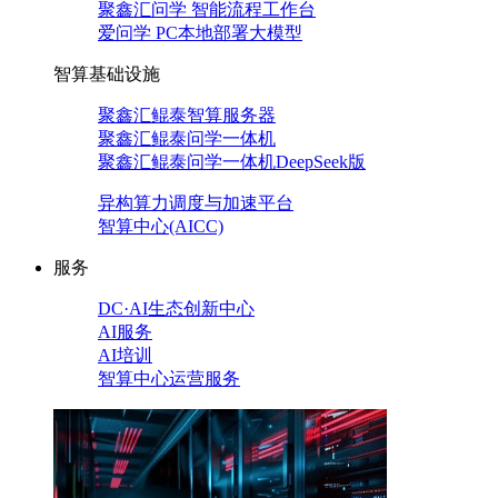
聚鑫汇问学 智能流程工作台
爱问学 PC本地部署大模型
智算基础设施
聚鑫汇鲲泰智算服务器
聚鑫汇鲲泰问学一体机
聚鑫汇鲲泰问学一体机DeepSeek版
异构算力调度与加速平台
智算中心(AICC)
服务
DC·AI生态创新中心
AI服务
AI培训
智算中心运营服务