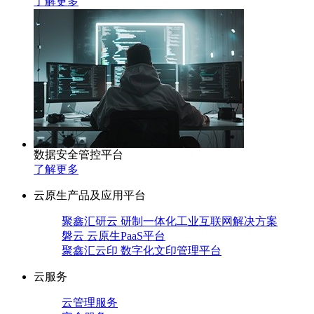
了解更多
数据安全管控平台
了解更多
云原生产品及应用平台
聚鑫汇研云 研制一体化工业互联网解决方案
磐云 云原生PaaS平台
聚鑫汇云印 数字化文印管理平台
云服务
云管理服务